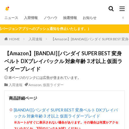
ニュース
入荷情報
ノウハウ
抽選情報
お知らせ
ージョンアプリへのプッシュ通知を停止いたします。）
HOME
入荷速報
【Amazon】[BANDAI] [バンダイ SUPER B
【Amazon】[BANDAI] [バンダイ SUPER BEST 変身
ベルト DXブレイバックル 対象年齢 3 才以上 仮面ラ
イダーブレイド
本ページのリンクには広告が含まれています。
入荷速報
Amazon
,
仮面ライダー
商品詳細ページ
[BANDAI] [バンダイ SUPER BEST 変身ベルト DXブレイバ
ックル 対象年齢 3 才以上 仮面ライダーブレイド
※カートがすぐに表示されない場合があります。その場合は何度かアクセ
スいただくか、下記のリンクもお試しください。