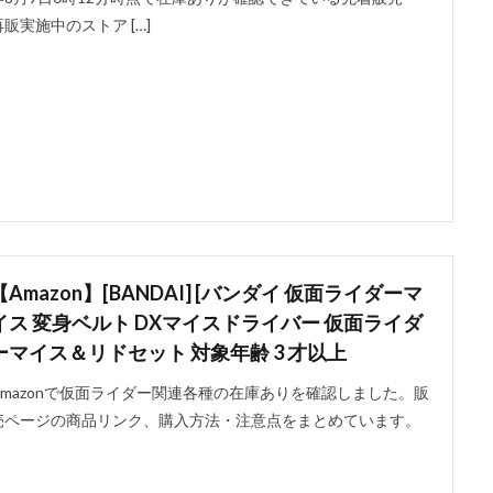
再販実施中のストア […]
【Amazon】[BANDAI] [バンダイ 仮面ライダーマ
イス 変身ベルト DXマイスドライバー 仮面ライダ
ーマイス＆リドセット 対象年齢 3 才以上
Amazonで仮面ライダー関連各種の在庫ありを確認しました。販
売ページの商品リンク、購入方法・注意点をまとめています。