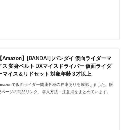
【Amazon】[BANDAI] [バンダイ 仮面ライダーマ
イス 変身ベルト DXマイスドライバー 仮面ライダ
ーマイス＆リドセット 対象年齢 3 才以上
Amazonで仮面ライダー関連各種の在庫ありを確認しました。販
売ページの商品リンク、購入方法・注意点をまとめています。