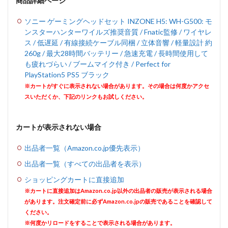
商品詳細ページ
ソニー ゲーミングヘッドセット INZONE H5: WH-G500: モ
ンスターハンターワイルズ推奨音質 / Fnatic監修 / ワイヤレ
ス / 低遅延 / 有線接続ケーブル同梱 / 立体音響 / 軽量設計 約
260g / 最大28時間バッテリー / 急速充電 / 長時間使用して
も疲れづらい / ブームマイク付き / Perfect for
PlayStation5 PS5 ブラック
※カートがすぐに表示されない場合があります。その場合は何度かアクセ
スいただくか、下記のリンクもお試しください。
カートが表示されない場合
出品者一覧（Amazon.co.jp優先表示）
出品者一覧（すべての出品者を表示）
ショッピングカートに直接追加
※カートに直接追加はAmazon.co.jp以外の出品者の販売が表示される場合
があります。注文確定前に必ずAmazon.co.jpの販売であることを確認して
ください。
※何度かリロードをすることで表示される場合があります。