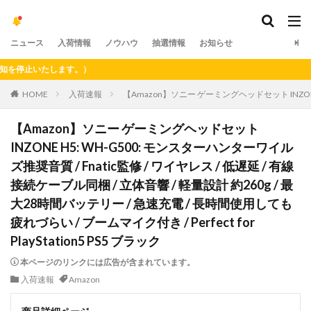
ニュース
入荷情報
ノウハウ
抽選情報
お知らせ
止いたします。）
HOME
入荷速報
【Amazon】ソニー ゲーミングヘッドセット INZONE H
【Amazon】ソニー ゲーミングヘッドセット
INZONE H5: WH-G500: モンスターハンターワイル
ズ推奨音質 / Fnatic監修 / ワイヤレス / 低遅延 / 有線
接続ケーブル同梱 / 立体音響 / 軽量設計 約260g / 最
大28時間バッテリー / 急速充電 / 長時間使用しても
疲れづらい / ブームマイク付き / Perfect for
PlayStation5 PS5 ブラック
本ページのリンクには広告が含まれています。
入荷速報
Amazon