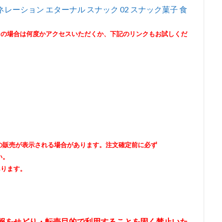
ェネレーション エターナル スナック 02 スナック菓子 食
その場合は何度かアクセスいただくか、下記のリンクもお試しくだ
出品者の販売が表示される場合があります。注文確定前に必ず
い。
あります。
情報をせどり・転売目的で利用することを固く禁止いた