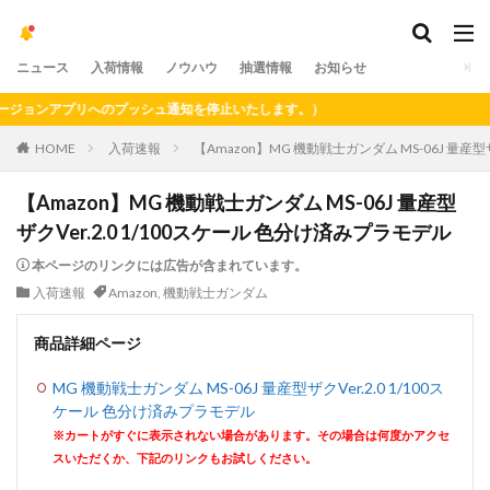
ニュース
入荷情報
ノウハウ
抽選情報
お知らせ
ョンアプリへのプッシュ通知を停止いたします。）
HOME
入荷速報
【Amazon】MG 機動戦士ガンダム MS-06J 量産型
【Amazon】MG 機動戦士ガンダム MS-06J 量産型
ザクVer.2.0 1/100スケール 色分け済みプラモデル
本ページのリンクには広告が含まれています。
入荷速報
Amazon
,
機動戦士ガンダム
商品詳細ページ
MG 機動戦士ガンダム MS-06J 量産型ザクVer.2.0 1/100ス
ケール 色分け済みプラモデル
※カートがすぐに表示されない場合があります。その場合は何度かアクセ
スいただくか、下記のリンクもお試しください。