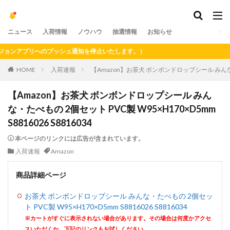
ニュース
入荷情報
ノウハウ
抽選情報
お知らせ
ンアプリへのプッシュ通知を停止いたします。）
HOME
入荷速報
【Amazon】お茶犬 ボンボンドロップシール みんな・たべも
【Amazon】お茶犬 ボンボンドロップシール みん
な・たべもの 2個セット PVC製 W95×H170×D5mm
S8816026 S8816034
本ページのリンクには広告が含まれています。
入荷速報
Amazon
商品詳細ページ
お茶犬 ボンボンドロップシール みんな・たべもの 2個セッ
ト PVC製 W95×H170×D5mm S8816026 S8816034
※カートがすぐに表示されない場合があります。その場合は何度かアクセ
スいただくか、下記のリンクもお試しください。