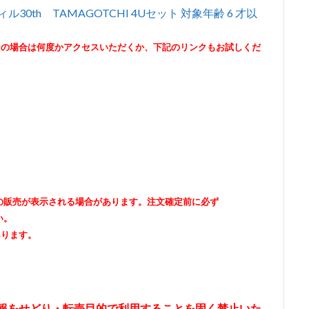
ル30th TAMAGOTCHI 4Uセット 対象年齢 6 才以
その場合は何度かアクセスいただくか、下記のリンクもお試しくだ
出品者の販売が表示される場合があります。注文確定前に必ず
い。
あります。
情報をせどり・転売目的で利用することを固く禁止いた