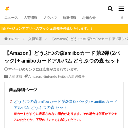
ニュース
入荷情報
ノウハウ
抽選情報
お知らせ
バージョンアプリへのプッシュ通知を停止いたします。）
HOME
入荷速報
【Amazon】どうぶつの森amiiboカード 第2弾 (2
【Amazon】どうぶつの森amiiboカード 第2弾 (2パ
ック) + amiiboカードアルバム どうぶつの森 セット
本ページのリンクには広告が含まれています。
入荷速報
Amazon
,
Nintendo Switchの周辺機器
商品詳細ページ
どうぶつの森amiiboカード 第2弾 (2パック) + amiiboカード
アルバム どうぶつの森 セット
※カートがすぐに表示されない場合があります。その場合は何度かアクセ
スいただくか、下記のリンクもお試しください。