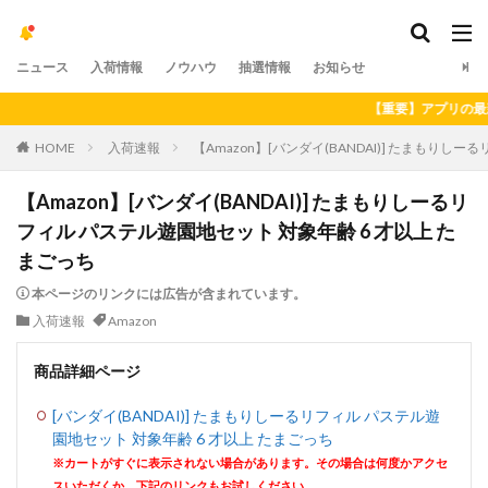
ニュース
入荷情報
ノウハウ
抽選情報
お知らせ
【重要】アプリの最新バー
HOME
入荷速報
【Amazon】[バンダイ(BANDAI)] たまもりし
【Amazon】[バンダイ(BANDAI)] たまもりしーるリ
フィル パステル遊園地セット 対象年齢 6 才以上 た
まごっち
本ページのリンクには広告が含まれています。
入荷速報
Amazon
商品詳細ページ
[バンダイ(BANDAI)] たまもりしーるリフィル パステル遊
園地セット 対象年齢 6 才以上 たまごっち
※カートがすぐに表示されない場合があります。その場合は何度かアクセ
スいただくか、下記のリンクもお試しください。