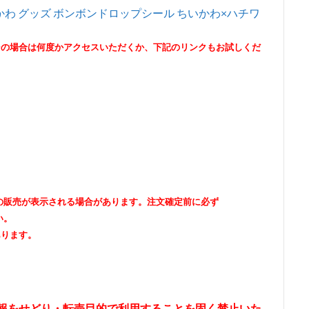
ry) ちいかわ グッズ ボンボンドロップシール ちいかわ×ハチワ
その場合は何度かアクセスいただくか、下記のリンクもお試しくだ
出品者の販売が表示される場合があります。注文確定前に必ず
い。
あります。
情報をせどり・転売目的で利用することを固く禁止いた