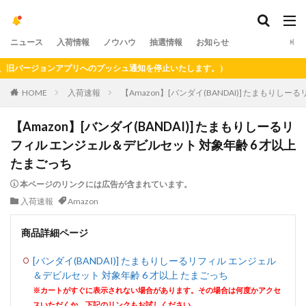
ニュース
入荷情報
ノウハウ
抽選情報
お知らせ
バージョンアプリへのプッシュ通知を停止いたします。）
HOME
入荷速報
【Amazon】[バンダイ(BANDAI)] たまもりし
【Amazon】[バンダイ(BANDAI)] たまもりしーるリ
フィル エンジェル＆デビルセット 対象年齢 6 才以上
たまごっち
本ページのリンクには広告が含まれています。
入荷速報
Amazon
商品詳細ページ
[バンダイ(BANDAI)] たまもりしーるリフィル エンジェル
＆デビルセット 対象年齢 6 才以上 たまごっち
※カートがすぐに表示されない場合があります。その場合は何度かアクセ
スいただくか、下記のリンクもお試しください。