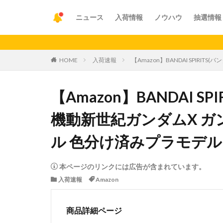
ニュース
入荷情報
ノウハウ
抽選情報
【重
HOME
入荷速報
【Amazon】BANDAI SPIRI
【Amazon】BANDAI S
機動新世紀ガンダムX ガン
ル 色分け済みプラモデル
本ページのリンクには広告が含まれています。
入荷速報
Amazon
商品詳細ページ