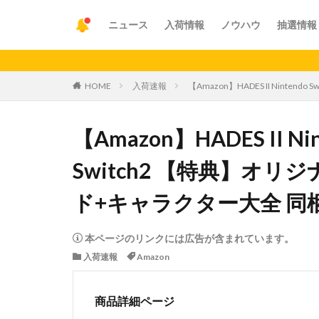
ニュース
入荷情報
ノウハウ
抽選情報
【重要
HOME
入荷速報
【Amazon】HADES II Ninten
【Amazon】HADES II Ninte
Switch2 【特典】オ
ド+キャラクター大全 同
本ページのリンクには広告が含まれています。
入荷速報
Amazon
商品詳細ページ