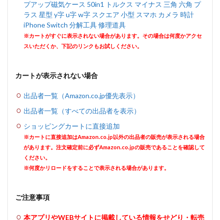
プアップ磁気ケース 50in1 トルクス マイナス 三角 六角 プ
ラス 星型 y字 u字 w字 スクエア 小型 スマホ カメラ 時計
iPhone Switch 分解工具 修理道具
※カートがすぐに表示されない場合があります。その場合は何度かアクセ
スいただくか、下記のリンクもお試しください。
カートが表示されない場合
出品者一覧（Amazon.co.jp優先表示）
出品者一覧（すべての出品者を表示）
ショッピングカートに直接追加
※カートに直接追加はAmazon.co.jp以外の出品者の販売が表示される場合
があります。注文確定前に必ずAmazon.co.jpの販売であることを確認して
ください。
※何度かリロードをすることで表示される場合があります。
ご注意事項
本アプリやWEBサイトに掲載している情報をせどり・転売