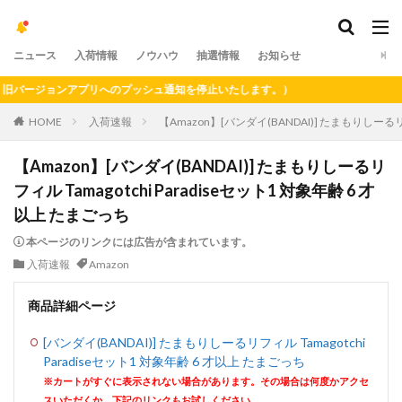
ニュース
入荷情報
ノウハウ
抽選情報
お知らせ
ージョンアプリへのプッシュ通知を停止いたします。）
HOME
入荷速報
【Amazon】[バンダイ(BANDAI)] たまもりしーるリフ
【Amazon】[バンダイ(BANDAI)] たまもりしーるリ
フィル Tamagotchi Paradiseセット1 対象年齢 6 才
以上 たまごっち
本ページのリンクには広告が含まれています。
入荷速報
Amazon
商品詳細ページ
[バンダイ(BANDAI)] たまもりしーるリフィル Tamagotchi
Paradiseセット1 対象年齢 6 才以上 たまごっち
※カートがすぐに表示されない場合があります。その場合は何度かアクセ
スいただくか、下記のリンクもお試しください。