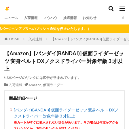
ニュース
入荷情報
ノウハウ
抽選情報
お知らせ
ージョンアプリへのプッシュ通知を停止いたします。）
HOME
入荷速報
【Amazon】[バンダイ(BANDAI)] 仮面ライダー
【Amazon】[バンダイ(BANDAI)] 仮面ライダーゼッ
ツ 変身ベルト DXノクスドライバー 対象年齢 3 才以
上
本ページのリンクには広告が含まれています。
入荷速報
Amazon
,
仮面ライダー
商品詳細ページ
[バンダイ(BANDAI)] 仮面ライダーゼッツ 変身ベルト DXノ
クスドライバー 対象年齢 3 才以上
※カートがすぐに表示されない場合があります。その場合は何度かアクセ
スいただくか、下記のリンクもお試しください。