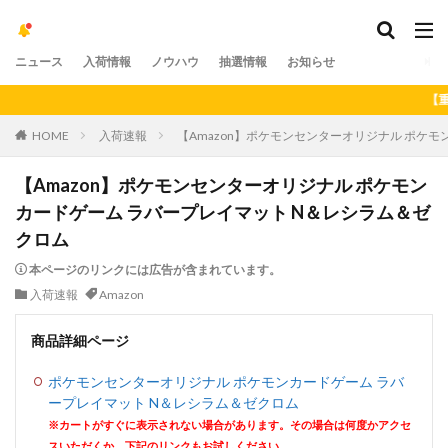
ニュース
入荷情報
ノウハウ
抽選情報
お知らせ
【重要】ア
HOME
入荷速報
【Amazon】ポケモンセンターオリジナル ポケ
【Amazon】ポケモンセンターオリジナル ポケモン
カードゲーム ラバープレイマット N＆レシラム＆ゼ
クロム
本ページのリンクには広告が含まれています。
入荷速報
Amazon
商品詳細ページ
ポケモンセンターオリジナル ポケモンカードゲーム ラバ
ープレイマット N＆レシラム＆ゼクロム
※カートがすぐに表示されない場合があります。その場合は何度かアクセ
スいただくか、下記のリンクもお試しください。