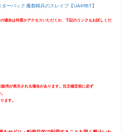
 ブースターパック 魔都精兵のスレイブ【UA49BT】
その場合は何度かアクセスいただくか、下記のリンクもお試しくだ
出品者の販売が表示される場合があります。注文確定前に必ず
い。
あります。
情報をせどり・転売目的で利用することを固く禁止いた