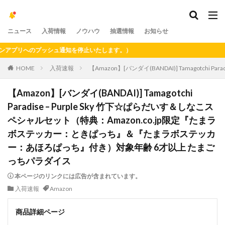
ニュース
入荷情報
ノウハウ
抽選情報
お知らせ
プリへのプッシュ通知を停止いたします。）
HOME
入荷速報
【Amazon】[バンダイ(BANDAI)] Tamago
【Amazon】[バンダイ(BANDAI)] Tamagotchi
Paradise – Purple Sky 竹下☆ぱらだいす＆しなこス
ペシャルセット（特典：Amazon.co.jp限定『たまラ
ボステッカー：ときぱっち』＆『たまラボステッカ
ー：あほろぱっち』付き）対象年齢 6才以上 たまご
っちパラダイス
本ページのリンクには広告が含まれています。
入荷速報
Amazon
商品詳細ページ