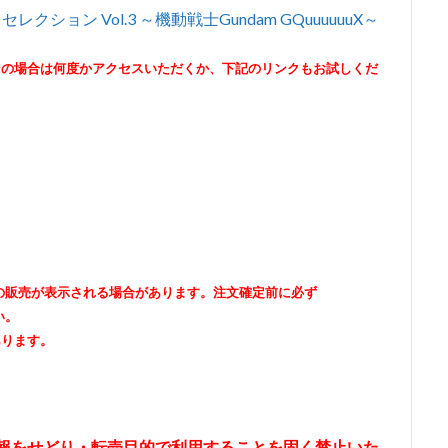
セレクション Vol.3 ～機動戦士Gundam GQuuuuuuX～
その場合は何度かアクセスいただくか、下記のリンクもお試しくだ
出品者の販売が表示される場合があります。注文確定前に必ず
い。
あります。
情報をせどり・転売目的で利用することを固く禁止いた