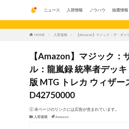
ニュース
入荷情報
ノウハウ
抽選情報
【重要】ア
HOME
入荷速報
【Amazon】マジック：ザ・ギャザ
【Amazon】マジック
ル：龍嵐録 統率者デッキ
版 MTG トレカ ウィザ
D42750000
本ページのリンクには広告が含まれています。
入荷速報
Amazon