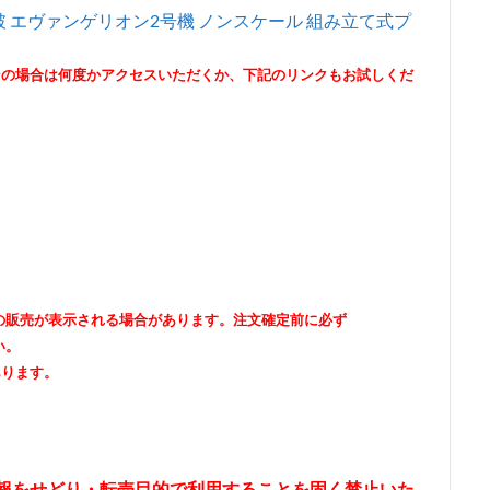
 破 エヴァンゲリオン2号機 ノンスケール 組み立て式プ
その場合は何度かアクセスいただくか、下記のリンクもお試しくだ
出品者の販売が表示される場合があります。注文確定前に必ず
い。
あります。
情報をせどり・転売目的で利用することを固く禁止いた