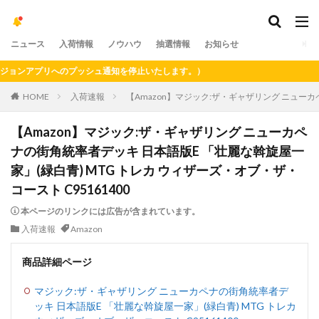
ニュース
入荷情報
ノウハウ
抽選情報
お知らせ
ンアプリへのプッシュ通知を停止いたします。）
HOME
入荷速報
【Amazon】マジック:ザ・ギャザリング ニューカ
【Amazon】マジック:ザ・ギャザリング ニューカペ
ナの街角統率者デッキ 日本語版E 「壮麗な斡旋屋一
家」(緑白青) MTG トレカ ウィザーズ・オブ・ザ・
コースト C95161400
本ページのリンクには広告が含まれています。
入荷速報
Amazon
商品詳細ページ
マジック:ザ・ギャザリング ニューカペナの街角統率者デ
ッキ 日本語版E 「壮麗な斡旋屋一家」(緑白青) MTG トレカ