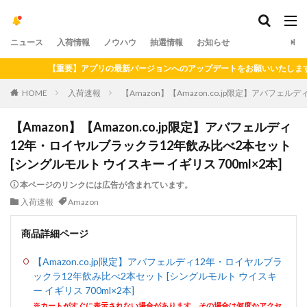
ニュース
入荷情報
ノウハウ
抽選情報
お知らせ
【重要】アプリの最新バージョンへのアップデートをお願いいたします（202
HOME
入荷速報
【Amazon】【Amazon.co.jp限定】アバフェ
【Amazon】【Amazon.co.jp限定】アバフェルディ
12年・ロイヤルブラックラ12年飲み比べ2本セット
[シングルモルト ウイスキー イギリス 700ml×2本]
本ページのリンクには広告が含まれています。
入荷速報
Amazon
商品詳細ページ
【Amazon.co.jp限定】アバフェルディ12年・ロイヤルブラ
ックラ12年飲み比べ2本セット [シングルモルト ウイスキ
ー イギリス 700ml×2本]
※カートがすぐに表示されない場合があります。その場合は何度かアクセ