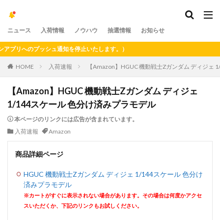
ニュース
入荷情報
ノウハウ
抽選情報
お知らせ
プリへのプッシュ通知を停止いたします。）
HOME
入荷速報
【Amazon】HGUC 機動戦士Zガンダム ディジェ 
【Amazon】HGUC 機動戦士Zガンダム ディジェ
1/144スケール 色分け済みプラモデル
本ページのリンクには広告が含まれています。
入荷速報
Amazon
商品詳細ページ
HGUC 機動戦士Zガンダム ディジェ 1/144スケール 色分け
済みプラモデル
※カートがすぐに表示されない場合があります。その場合は何度かアクセ
スいただくか、下記のリンクもお試しください。