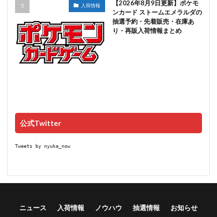
【2026年8月9日更新】ポケモ
入荷情報
ンカード ストームエメラルダの
抽選予約・先着販売・在庫あ
り・再販入荷情報まとめ
公式Twitter
Tweets by nyuka_now
ニュース
入荷情報
ノウハウ
抽選情報
お知らせ