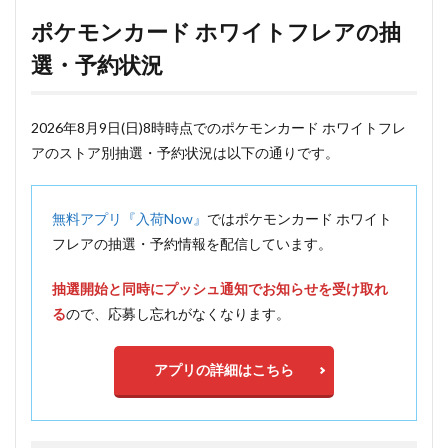
ポケモンカード ホワイトフレアの抽
選・予約状況
2026年8月9日(日)8時時点でのポケモンカード ホワイトフレ
アのストア別抽選・予約状況は以下の通りです。
無料アプリ『入荷Now』
ではポケモンカード ホワイト
フレアの抽選・予約情報を配信しています。
抽選開始と同時にプッシュ通知でお知らせを受け取れ
る
ので、応募し忘れがなくなります。
アプリの詳細はこちら