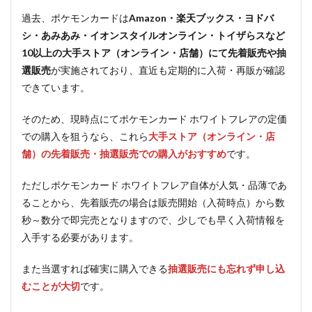
過去、ポケモンカードは
Amazon・楽天ブックス・ヨドバ
シ・あみあみ・イオンスタイルオンライン・トイザらスなど
10以上の大手ストア（オンライン・店舗）にて先着販売や抽
選販売
が実施されており、直近も定期的に入荷・再販が確認
できています。
そのため、現時点にてポケモンカード ホワイトフレアの定価
での購入を狙うなら、これら
大手ストア（オンライン・店
舗）の先着販売・抽選販売での購入がおすすめ
です。
ただしポケモンカード ホワイトフレア自体が人気・品薄であ
ることから、先着販売の場合は販売開始（入荷時点）から数
秒～数分で即完売となりますので、少しでも早く入荷情報を
入手する必要があります。
また当選すれば確実に購入できる
抽選販売にも忘れず申し込
むことが大切
です。