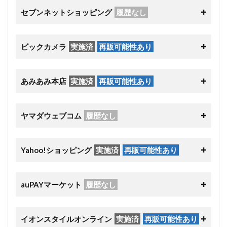
セブンネットショッピング
履歴なし
ビックカメラ
実施済
再販可能性あり
あみあみ本店
実施済
再販可能性あり
ヤマダウェブコム
履歴なし
Yahoo!ショッピング
実施済
再販可能性あり
auPAYマーケット
履歴なし
イオンスタイルオンライン
実施済
再販可能性あり