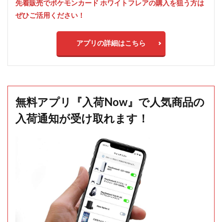
先着販売でポケモンカード ホワイトフレアの購入を狙う方は
ぜひご活用ください！
アプリの詳細はこちら
無料アプリ『入荷Now』で人気商品の
入荷通知が受け取れます！