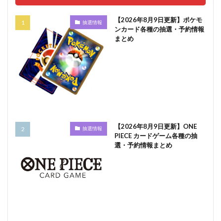
【2026年8月9日更新】ポケモ
抽選情報
ンカード各種の抽選・予約情報
まとめ
【2026年8月9日更新】ONE
抽選情報
PIECE カードゲーム各種の抽
選・予約情報まとめ