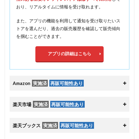
おり、リアルタイムに情報を受け取れます。
また、アプリの機能を利用して通知を受け取りたいス
トアを選んだり、過去の販売履歴を確認して販売傾向
を掴むことができます。
アプリの詳細はこちら
Amazon
実施済
再販可能性あり
楽天市場
実施済
再販可能性あり
楽天ブックス
実施済
再販可能性あり