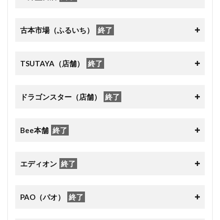
古本市場（ふるいち）
終了
TSUTAYA（店舗）
終了
ドラゴンスター（店舗）
終了
Bee本舗
終了
エディオン
終了
PAO（パオ）
終了