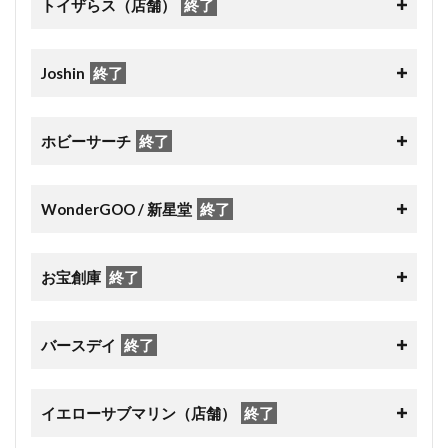
トイザらス（店舗）
終了
Joshin
終了
ホビーサーチ
終了
WonderGOO / 新星堂
終了
お宝創庫
終了
バースデイ
終了
イエローサブマリン（店舗）
終了