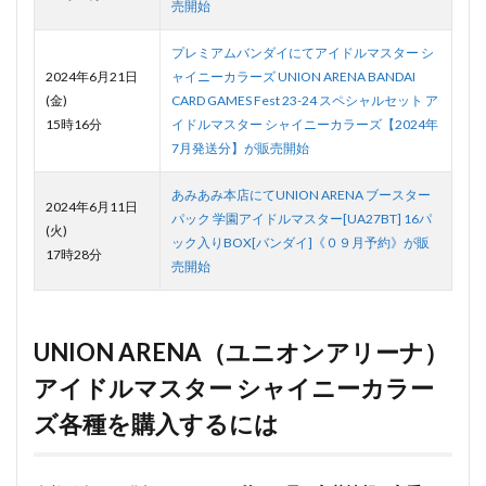
売開始
プレミアムバンダイにてアイドルマスター シ
2024年6月21日
ャイニーカラーズ UNION ARENA BANDAI
(金)
CARD GAMES Fest 23-24 スペシャルセット ア
15時16分
イドルマスター シャイニーカラーズ【2024年
7月発送分】が販売開始
あみあみ本店にてUNION ARENA ブースター
2024年6月11日
パック 学園アイドルマスター[UA27BT] 16パ
(火)
ック入りBOX[バンダイ]《０９月予約》が販
17時28分
売開始
UNION ARENA（ユニオンアリーナ）
アイドルマスター シャイニーカラー
ズ各種を購入するには