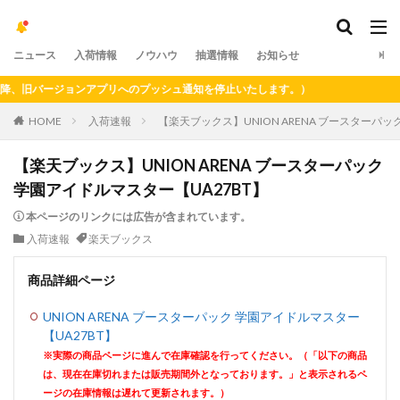
ニュース
入荷情報
ノウハウ
抽選情報
お知らせ
、旧バージョンアプリへのプッシュ通知を停止いたします。）
HOME
入荷速報
【楽天ブックス】UNION ARENA ブースターパッ
【楽天ブックス】UNION ARENA ブースターパック
学園アイドルマスター【UA27BT】
本ページのリンクには広告が含まれています。
入荷速報
楽天ブックス
商品詳細ページ
UNION ARENA ブースターパック 学園アイドルマスター
【UA27BT】
※実際の商品ページに進んで在庫確認を行ってください。（「以下の商品
は、現在在庫切れまたは販売期間外となっております。」と表示されるペ
ージの在庫情報は遅れて更新されます。）