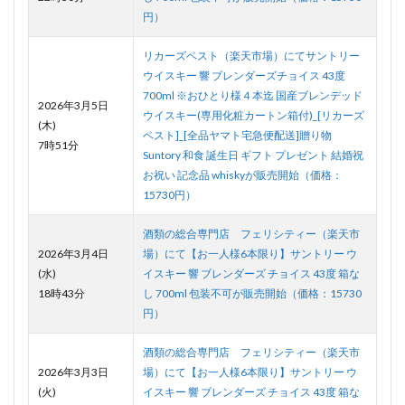
円）
リカーズベスト（楽天市場）にてサントリー
ウイスキー 響 ブレンダーズチョイス 43度
700ml ※おひとり様４本迄 国産ブレンデッド
2026年3月5日
ウイスキー(専用化粧カートン箱付)_[リカーズ
(木)
ベスト]_[全品ヤマト宅急便配送]贈り物
7時51分
Suntory 和食 誕生日 ギフト プレゼント 結婚祝
お祝い 記念品 whiskyが販売開始（価格：
15730円）
酒類の総合専門店 フェリシティー（楽天市
2026年3月4日
場）にて【お一人様6本限り】サントリー ウ
(水)
イスキー 響 ブレンダーズ チョイス 43度 箱な
18時43分
し 700ml 包装不可が販売開始（価格：15730
円）
酒類の総合専門店 フェリシティー（楽天市
2026年3月3日
場）にて【お一人様6本限り】サントリー ウ
(火)
イスキー 響 ブレンダーズ チョイス 43度 箱な