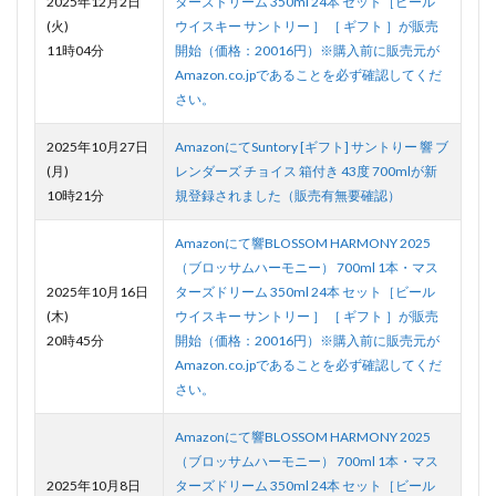
2025年12月2日
ターズドリーム 350ml 24本 セット［ビール
(火)
ウイスキー サントリー ］ ［ ギフト ］が販売
11時04分
開始（価格：20016円）※購入前に販売元が
Amazon.co.jpであることを必ず確認してくだ
さい。
2025年10月27日
AmazonにてSuntory [ギフト] サントりー 響 ブ
(月)
レンダーズ チョイス 箱付き 43度 700mlが新
10時21分
規登録されました（販売有無要確認）
Amazonにて響BLOSSOM HARMONY 2025
（ブロッサムハーモニー） 700ml 1本・マス
2025年10月16日
ターズドリーム 350ml 24本 セット［ビール
(木)
ウイスキー サントリー ］ ［ ギフト ］が販売
20時45分
開始（価格：20016円）※購入前に販売元が
Amazon.co.jpであることを必ず確認してくだ
さい。
Amazonにて響BLOSSOM HARMONY 2025
（ブロッサムハーモニー） 700ml 1本・マス
2025年10月8日
ターズドリーム 350ml 24本 セット［ビール