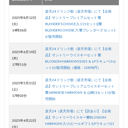
楽天24 ドリンク館（楽天市場）にて【企画
2025年8月12日
品】サントリー プレミアムセット 響
(火)
BLENDER’S CHOICE入り(1セット)[響
14時36分
BLENDERS CHOISE 六 響ブレンダーズ セット]
が販売開始
楽天24 ドリンク館（楽天市場）にて【企画
2025年6月19日
品】サントリー ウイスキーセット 響
(木)
BLOSSOM HARMONY2025 ＆ LPラキュベ(1セ
17時51分
ット)が販売開始（価格：22898円）
楽天24 ドリンク館（楽天市場）にて【企画
2025年5月31日
品】サントリー プレミアムウイスキーセット
(土)
響JAPANESE HARMONY ＆ 山崎(1セット)が販
17時03分
売開始
楽天24（楽天市場）にて【訳あり】【企画
品】サントリーウイスキー響BLOSSOM
2025年4月22日
HARMONY入り(ビールギフト/LPラキュベ)(1
(火)