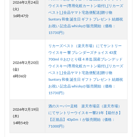
2026年2月24日
ウイスキー(専用化粧カートン箱付)_[リカーズ
(火)
ベスト]_[全品ヤマト宅急便配送]贈り物
16時47分
Suntory 和食 誕生日 ギフト プレゼント 結婚祝
お祝い 記念品 whiskyが販売開始（価格：
15730円）
リカーズベスト（楽天市場）にてサントリー
ウイスキー 響 ブレンダーズチョイス 43度
700ml ※おひとり様４本迄 国産ブレンデッド
2026年2月20日
ウイスキー(専用化粧カートン箱付)_[リカーズ
(金)
ベスト]_[全品ヤマト宅急便配送]贈り物
6時36分
Suntory 和食 誕生日 ギフト プレゼント 結婚祝
お祝い 記念品 whiskyが販売開始（価格：
15730円）
酒のスーパー足軽 楽天市場店（楽天市場）
2026年2月19日
にてサントリーウイスキー響21年【箱付き】
(木)
【正規品】43p0ｍｌが販売開始（価格：
14時54分
71000円）