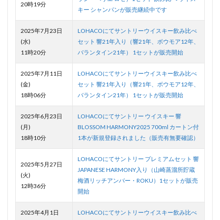
20時19分
キー シャンパンが販売継続中です
2025年7月23日
LOHACOにてサントリーウイスキー飲み比べ
(水)
セット 響21年入り（響21年、ボウモア12年、
11時20分
バランタイン21年） 1セットが販売開始
2025年7月11日
LOHACOにてサントリーウイスキー飲み比べ
(金)
セット 響21年入り（響21年、ボウモア12年、
18時06分
バランタイン21年） 1セットが販売開始
2025年6月23日
LOHACOにてサントリー ウイスキー 響
(月)
BLOSSOM HARMONY2025 700ml カートン付
18時10分
1本が新規登録されました（販売有無要確認）
LOHACOにてサントリー プレミアムセット 響
2025年5月27日
JAPANESE HARMONY入り（山崎蒸溜所貯蔵
(火)
梅酒リッチアンバー・ROKU）1セットが販売
12時36分
開始
2025年4月1日
LOHACOにてサントリーウイスキー飲み比べ