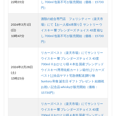
22時35分
し 700ml 包装不可が販売開始（価格：15730
円）
酒類の総合専門店 フェリシティー（楽天市
2026年3月1日
場）にて【お一人様6本限り】サントリー ウ
(日)
イスキー 響 ブレンダーズ チョイス 43度 箱な
10時47分
し 700ml 包装不可が販売開始（価格：15730
円）
リカーズベスト（楽天市場）にてサントリー
ウイスキー 響 ブレンダーズチョイス 43度
700ml ※おひとり様４本迄 国産ブレンデッド
2026年2月28日
ウイスキー(専用化粧カートン箱付)_[リカーズ
(土)
ベスト]_[全品ヤマト宅急便配送]贈り物
15時25分
Suntory 和食 誕生日 ギフト プレゼント 結婚祝
お祝い 記念品 whiskyが販売開始（価格：
15730円）
リカーズベスト（楽天市場）にてサントリー
ウイスキー 響 ブレンダーズチョイス 43度
700ml ※おひとり様４本迄 国産ブレンデッド