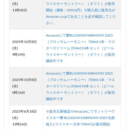
(水)
ウイスキー サントリー ］ ［ ギフト ］が販売
11時42分
開始（価格：20016円）※購入前に販売元が
Amazon.co.jpであることを必ず確認してくだ
さい。
Amazonにて響BLOSSOM HARMONY 2025
2025年10月8日
（ブロッサムハーモニー） 700ml 1本・マス
(水)
ターズドリーム 350ml 24本 セット［ビール
9時19分
ウイスキー サントリー ］ ［ ギフト ］が販売
継続中です
Amazonにて響BLOSSOM HARMONY 2025
2025年10月8日
（ブロッサムハーモニー） 700ml 1本・マス
(水)
ターズドリーム 350ml 24本 セット［ビール
0時16分
ウイスキー サントリー ］ ［ ギフト ］が販売
継続中です
2025年6月18日
※販売元要確認※Amazonにてサントリーウ
(水)
イスキー響 BLOSSOM HARMONY 2025 化粧
12時26分
箱入 [ ウイスキー 日本 700ml ]が販売開始