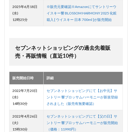
2025年6月18日
※販売元要確認※Amazonにてサントリーウ
(水)
イスキー響 BLOSSOM HARMONY 2025 化粧
12時25分
箱入 [ ウイスキー 日本 700ml ]が販売開始
セブンネットショッピングの過去先着販
売・再販情報（直近10件）
販売開始日時
詳細
2022年7月20日
セブンネットショッピングにて【お中元】サ
(水)
ントリー 響ブロッサムハーモニーが新規登録
14時30分
されました（販売有無要確認）
2022年4月26日
セブンネットショッピングにて【父の日】サ
(火)
ントリー 響ブロッサムハーモニーが販売開始
15時30分
（価格：11990円）