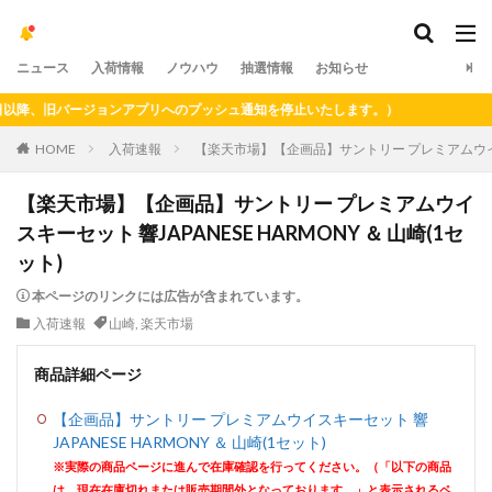
ニュース
入荷情報
ノウハウ
抽選情報
お知らせ
降、旧バージョンアプリへのプッシュ通知を停止いたします。）
HOME
入荷速報
【楽天市場】【企画品】サントリー プレミアムウイスキー
【楽天市場】【企画品】サントリー プレミアムウイ
スキーセット 響JAPANESE HARMONY ＆ 山崎(1セ
ット)
本ページのリンクには広告が含まれています。
入荷速報
山崎
,
楽天市場
商品詳細ページ
【企画品】サントリー プレミアムウイスキーセット 響
JAPANESE HARMONY ＆ 山崎(1セット)
※実際の商品ページに進んで在庫確認を行ってください。（「以下の商品
は、現在在庫切れまたは販売期間外となっております。」と表示されるペ