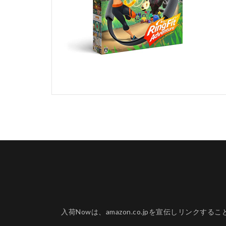
入荷Nowは、amazon.co.jpを宣伝しリ