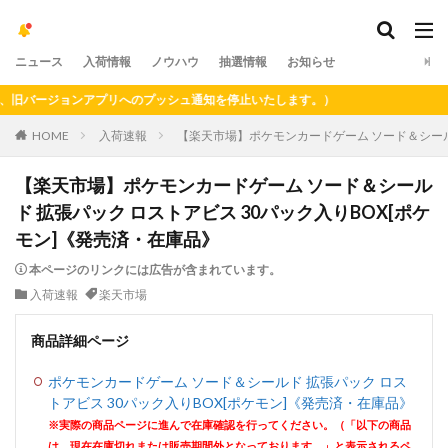
ニュース
入荷情報
ノウハウ
抽選情報
お知らせ
バージョンアプリへのプッシュ通知を停止いたします。）
HOME
入荷速報
【楽天市場】ポケモンカードゲーム ソード＆シールド
【楽天市場】ポケモンカードゲーム ソード＆シール
ド 拡張パック ロストアビス 30パック入りBOX[ポケ
モン]《発売済・在庫品》
本ページのリンクには広告が含まれています。
入荷速報
楽天市場
商品詳細ページ
ポケモンカードゲーム ソード＆シールド 拡張パック ロス
トアビス 30パック入りBOX[ポケモン]《発売済・在庫品》
※実際の商品ページに進んで在庫確認を行ってください。（「以下の商品
は、現在在庫切れまたは販売期間外となっております。」と表示されるペ