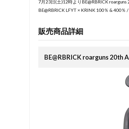
7月23日(土)12時よりBE@RBRICK roarguns 20t
BE@RBRICK LFYT × KRINK 100％ & 400
販売商品詳細
BE@RBRICK roarguns 20th A