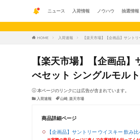
ニュース
入荷情報
ノウハウ
抽選情報
【重要】ア
HOME
入荷速報
【楽天市場】【企画品】サントリー ウ
【楽天市場】【企画品】サ
べセット シングルモルト 山崎
本ページのリンクには広告が含まれています。
入荷速報
山崎
,
楽天市場
商品詳細ページ
【企画品】サントリー ウイスキー 飲み比べセ
※実際の商品ページに進んで在庫確認を行ってく