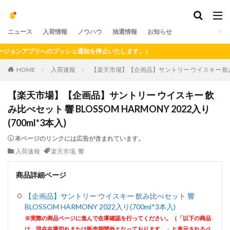
ニュース
入荷情報
ノウハウ
抽選情報
お知らせ
ョンアプリへのプッシュ通知を停止いたします。）
HOME
入荷速報
【楽天市場】【企画品】サントリー ウイスキー 飲み比べセッ
【楽天市場】【企画品】サントリー ウイスキー 飲
み比べセット 響 BLOSSOM HARMONY 2022入り
(700ml*3本入)
本ページのリンクには広告が含まれています。
入荷速報
楽天市場
,
響
商品詳細ページ
【企画品】サントリー ウイスキー 飲み比べセット 響
BLOSSOM HARMONY 2022入り(700ml*3本入)
※実際の商品ページに進んで在庫確認を行ってください。（「以下の商品
は、現在在庫切れまたは販売期間外となっております。」と表示されるペ