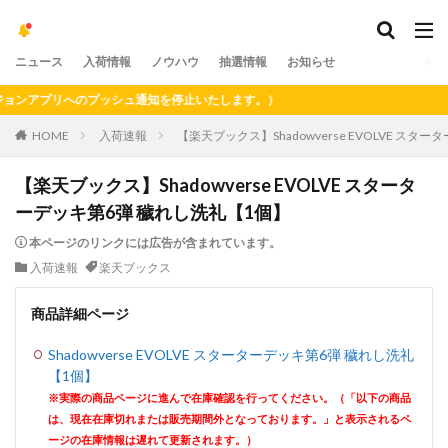
ニュース
入荷情報
ノウハウ
抽選情報
お知らせ
アプリへのプッシュ通知を停止いたします。）
HOME
入荷速報
【楽天ブックス】Shadowverse EVOLVE ス
【楽天ブックス】Shadowverse EVOLVE スタータ
ーデッキ第6弾 穢れし洗礼【1個】
本ページのリンクには広告が含まれています。
入荷速報
楽天ブックス
商品詳細ページ
Shadowverse EVOLVE スターターデッキ第6弾 穢れし洗礼
【1個】
※実際の商品ページに進んで在庫確認を行ってください。（「以下の商品
は、現在在庫切れまたは販売期間外となっております。」と表示されるペ
ージの在庫情報は遅れて更新されます。）