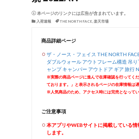
本ページのリンクには広告が含まれています。
入荷速報
THE NORTH FACE
,
楽天市場
商品詳細ページ
ザ・ノース・フェイス THE NORTH FACE 
ダブルウォール アウトフレーム構造 吊り
ャンプ キャンパー アウトドア ギア 旅行 N
※実際の商品ページに進んで在庫確認を行ってく
ております。」と表示されるページの在庫情報は
※人気商品のため、アクセス時には完売となって
ご注意事項
本アプリやWEBサイトに掲載している
します。