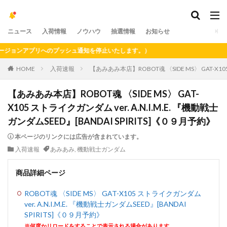
ニュース
入荷情報
ノウハウ
抽選情報
お知らせ
ョンアプリへのプッシュ通知を停止いたします。）
HOME
入荷速報
【あみあみ本店】ROBOT魂 〈SIDE MS〉 GAT-X105
【あみあみ本店】ROBOT魂 〈SIDE MS〉 GAT-
X105 ストライクガンダム ver. A.N.I.M.E. 『機動戦士
ガンダムSEED』[BANDAI SPIRITS]《０９月予約》
本ページのリンクには広告が含まれています。
入荷速報
あみあみ
,
機動戦士ガンダム
商品詳細ページ
ROBOT魂 〈SIDE MS〉 GAT-X105 ストライクガンダム
ver. A.N.I.M.E. 『機動戦士ガンダムSEED』[BANDAI
SPIRITS]《０９月予約》
※何度かリロードをすることで表示される場合があります。