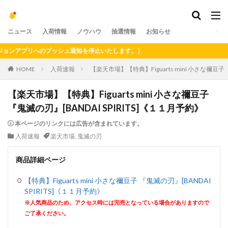
ニュース
入荷情報
ノウハウ
抽選情報
お知らせ
ンアプリへのプッシュ通知を停止いたします。）
HOME
入荷速報
【楽天市場】【特典】Figuarts mini 小さな禰豆子 
【楽天市場】【特典】Figuarts mini 小さな禰豆子
『鬼滅の刃』[BANDAI SPIRITS]《１１月予約》
本ページのリンクには広告が含まれています。
入荷速報
楽天市場
,
鬼滅の刃
商品詳細ページ
【特典】Figuarts mini 小さな禰豆子 『鬼滅の刃』[BANDAI
SPIRITS]《１１月予約》
※人気商品のため、アクセス時には完売となっている場合がありますので
ご了承ください。