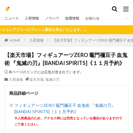
ニュース
入荷情報
ノウハウ
抽選情報
お知らせ
ョンアプリへのプッシュ通知を停止いたします。）
HOME
入荷速報
【楽天市場】フィギュアーツZERO 竈門禰豆子 血鬼術 
【楽天市場】フィギュアーツZERO 竈門禰豆子 血鬼
術 『鬼滅の刃』[BANDAI SPIRITS]《１１月予約》
本ページのリンクには広告が含まれています。
入荷速報
楽天市場
,
鬼滅の刃
商品詳細ページ
フィギュアーツZERO 竈門禰豆子 血鬼術 『鬼滅の刃』
[BANDAI SPIRITS]《１１月予約》
※人気商品のため、アクセス時には完売となっている場合がありますので
ご了承ください。