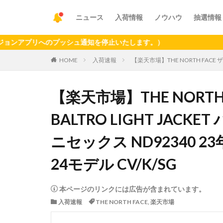
ニュース
入荷情報
ノウハウ
抽選情報
プリへのプッシュ通知を停止いたします。）
HOME
入荷速報
【楽天市場】THE NORTH FACE ザ
【楽天市場】THE NORTH
BALTRO LIGHT JA
ニセックス ND92340 23年
24モデル CV/K/SG
本ページのリンクには広告が含まれています。
入荷速報
THE NORTH FACE
,
楽天市場