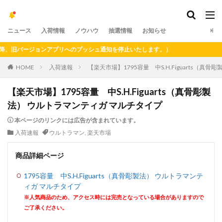
ニュース
入荷情報
ノウハウ
抽選情報
お知らせ
旧バージョンアプリへのプッシュ通知を停止いたします。）
HOME
入荷速報
【楽天市場】1795容量 中S.H.Figuarts（真
【楽天市場】1795容量 中S.H.Figuarts（真骨彫製
法） ウルトラマンティガ マルチタイプ
本ページのリンクには広告が含まれています。
入荷速報
ウルトラマン
,
楽天市場
商品詳細ページ
1795容量 中S.H.Figuarts（真骨彫製法） ウルトラマンテ
ィガ マルチタイプ
※人気商品のため、アクセス時には完売となっている場合がありますので
ご了承ください。