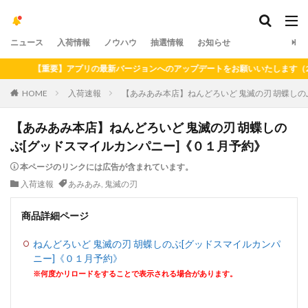
ニュース
入荷情報
ノウハウ
抽選情報
お知らせ
【重要】アプリの最新バージョンへのアップデートをお願いいたします（2024
HOME
入荷速報
【あみあみ本店】ねんどろいど 鬼滅の刃 胡蝶しの
【あみあみ本店】ねんどろいど 鬼滅の刃 胡蝶しの
ぶ[グッドスマイルカンパニー]《０１月予約》
本ページのリンクには広告が含まれています。
入荷速報
あみあみ
,
鬼滅の刃
商品詳細ページ
ねんどろいど 鬼滅の刃 胡蝶しのぶ[グッドスマイルカンパ
ニー]《０１月予約》
※何度かリロードをすることで表示される場合があります。