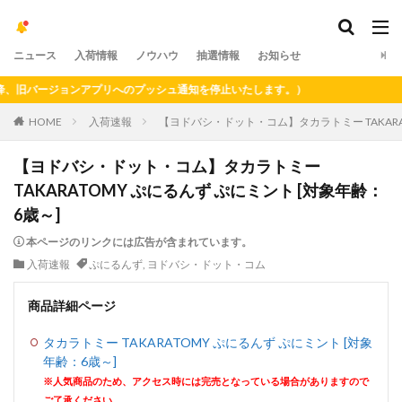
ニュース
入荷情報
ノウハウ
抽選情報
お知らせ
旧バージョンアプリへのプッシュ通知を停止いたします。）
HOME
入荷速報
【ヨドバシ・ドット・コム】タカラトミー TAKARA
【ヨドバシ・ドット・コム】タカラトミー
TAKARATOMY ぷにるんず ぷにミント [対象年齢：
6歳～]
本ページのリンクには広告が含まれています。
入荷速報
ぷにるんず
,
ヨドバシ・ドット・コム
商品詳細ページ
タカラトミー TAKARATOMY ぷにるんず ぷにミント [対象
年齢：6歳～]
※人気商品のため、アクセス時には完売となっている場合がありますので
ご了承ください。