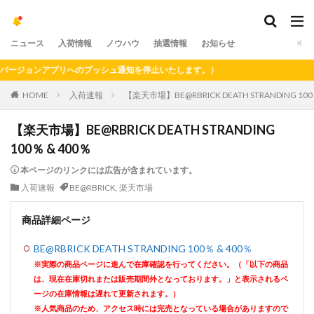
ニュース
入荷情報
ノウハウ
抽選情報
お知らせ
ジョンアプリへのプッシュ通知を停止いたします。）
HOME
入荷速報
【楽天市場】BE@RBRICK DEATH STRANDING 100
【楽天市場】BE@RBRICK DEATH STRANDING
100％ & 400％
本ページのリンクには広告が含まれています。
入荷速報
BE@RBRICK
,
楽天市場
商品詳細ページ
BE@RBRICK DEATH STRANDING 100％ & 400％
※実際の商品ページに進んで在庫確認を行ってください。（「以下の商品
は、現在在庫切れまたは販売期間外となっております。」と表示されるペ
ージの在庫情報は遅れて更新されます。）
※人気商品のため、アクセス時には完売となっている場合がありますので