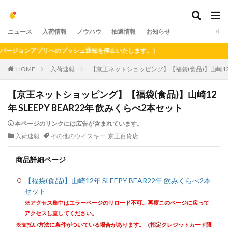
ニュース
入荷情報
ノウハウ
抽選情報
お知らせ
ジョンアプリへのプッシュ通知を停止いたします。）
HOME
入荷速報
【京王ネットショッピング】【福袋(食品)】山崎12年 S
【京王ネットショッピング】【福袋(食品)】山崎12
年 SLEEPY BEAR22年 飲みくらべ2本セット
本ページのリンクには広告が含まれています。
入荷速報
その他のウイスキー
,
京王百貨店
商品詳細ページ
【福袋(食品)】山崎12年 SLEEPY BEAR22年 飲みくらべ2本
セット
※アクセス集中はエラーページのリロード不可。再度このページに戻って
アクセスし直してください。
※支払い方法に条件がついている場合があります。（指定クレジットカード限