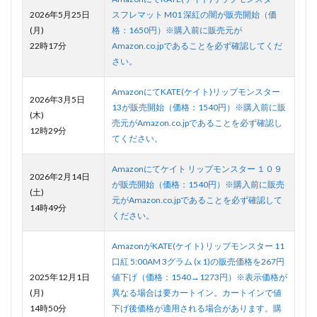
2026年5月25日
スフレマット M01 深紅の闇が販売開始（価
(月)
格：1650円）※購入前に販売元が
22時17分
Amazon.co.jpであることを必ず確認してくだ
さい。
AmazonにてKATE(ケイト)リップモンスター
2026年3月5日
13が販売開始（価格：1540円）※購入前に販
(木)
売元がAmazon.co.jpであることを必ず確認し
12時29分
てください。
Amazonにてケイト リップモンスター １０９
2026年2月14日
が販売開始（価格：1540円）※購入前に販売
(土)
元がAmazon.co.jpであることを必ず確認して
14時49分
ください。
AmazonがKATE(ケイト) リップモンスター 11
口紅 5:00AM 3グラム (x 1)の販売価格を267円
2025年12月1日
値下げ（価格：1540→1273円）※表示価格が
(月)
異なる場合は要カートイン。カートインで値
14時50分
下げ後価格が適用される場合があります。購