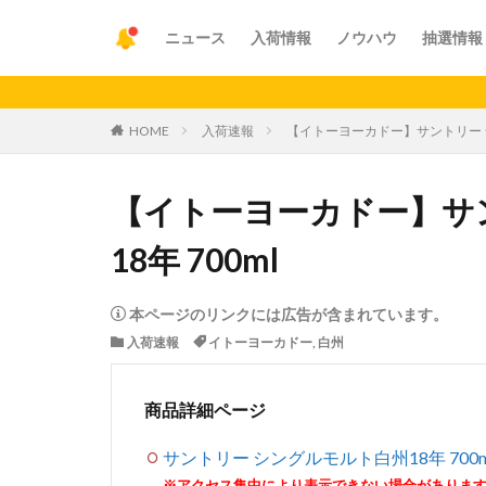
ニュース
入荷情報
ノウハウ
抽選情報
【重要】
HOME
入荷速報
【イトーヨーカドー】サントリー シ
【イトーヨーカドー】サ
18年 700ml
本ページのリンクには広告が含まれています。
入荷速報
イトーヨーカドー
,
白州
商品詳細ページ
サントリー シングルモルト白州18年 700m
※アクセス集中により表示できない場合がありま