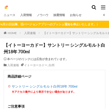
ニュース
入荷情報
ノウハウ
抽選情報
お知らせ
21日以降、旧バージョンアプリへのプッシュ通知を停止いたします。）
HOME
入荷速報
【イトーヨーカドー】サントリー シングルモルト白州1
【イトーヨーカドー】サントリー シングルモルト白
州18年 700ml
本ページのリンクには広告が含まれています。
入荷速報
イトーヨーカドー
,
白州
商品詳細ページ
サントリー シングルモルト白州18年 700ml
※アクセス集中により表示できない場合があります。
ご注意事項