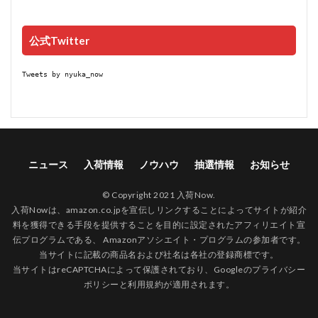
公式Twitter
Tweets by nyuka_now
ニュース
入荷情報
ノウハウ
抽選情報
お知らせ
© Copyright 2021 入荷Now.
入荷Nowは、amazon.co.jpを宣伝しリンクすることによってサイトが紹介
料を獲得できる手段を提供することを目的に設定されたアフィリエイト宣
伝プログラムである、 Amazonアソシエイト・プログラムの参加者です。
当サイトに記載の商品名および社名は各社の登録商標です。
当サイトはreCAPTCHAによって保護されており、Googleの
プライバシー
ポリシー
と
利用規約
が適用されます。